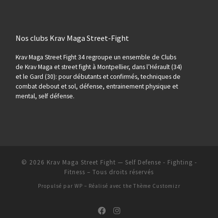
Nos clubs Krav Maga Street-Fight
Krav Maga Street Fight 34 regroupe un ensemble de Clubs
de Krav Maga et street fight à Montpellier, dans l’Hérault (34)
et le Gard (30): pour débutants et confirmés, techniques de
combat debout et sol, défense, entrainement physique et
mental, self défense.
© 2026
Krav Maga Street Fight — Self Defense - Fighting -
Fitness
– Tous droits réservés
Propulsé par
WP
– Réalisé avec the
Thème Customizr