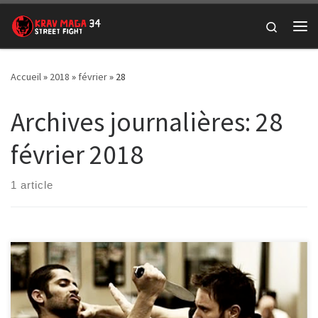
Passer au contenu
Search
Me
Accueil
»
2018
»
février
»
28
Archives journalières:
28
février 2018
1 article
Hello à toutes et tous, J’espère que vous avez passé de bonne