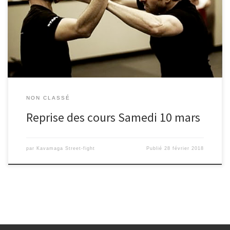
vacances ! Bon, après quinze jours de repos et de grosses siestes
crapuleuses sous la couette il faut bien bouger un peu tout ça !
On reprend les cours sur la Grande Motte le samedi 10 mars à […]
NON CLASSÉ
Reprise des cours Samedi 10 mars
par
Kavamaga Street-fight
Publié
28 février 2018