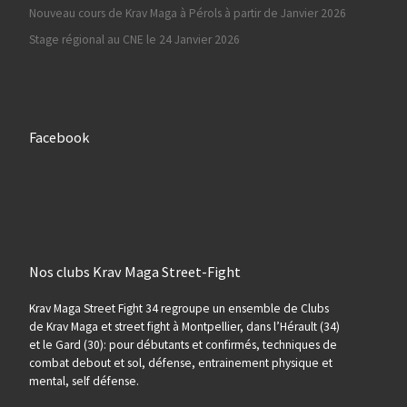
Nouveau cours de Krav Maga à Pérols à partir de Janvier 2026
Stage régional au CNE le 24 Janvier 2026
Facebook
Nos clubs Krav Maga Street-Fight
Krav Maga Street Fight 34 regroupe un ensemble de Clubs
de Krav Maga et street fight à Montpellier, dans l’Hérault (34)
et le Gard (30): pour débutants et confirmés, techniques de
combat debout et sol, défense, entrainement physique et
mental, self défense.