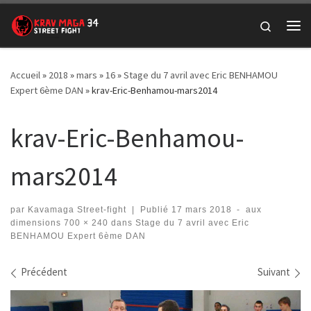
Passer au contenu
Search
Me
Accueil
»
2018
»
mars
»
16
»
Stage du 7 avril avec Eric BENHAMOU
Expert 6ème DAN
»
krav-Eric-Benhamou-mars2014
krav-Eric-Benhamou-
mars2014
par
Kavamaga Street-fight
|
Publié
17 mars 2018
-
aux
dimensions
700 × 240
dans
Stage du 7 avril avec Eric
BENHAMOU Expert 6ème DAN
Navigation des images
Précédent
Suivant