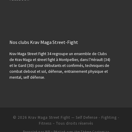
Nos clubs Krav Maga Street-Fight
Krav Maga Street Fight 34 regroupe un ensemble de Clubs
de Krav Maga et street fight à Montpellier, dans l’Hérault (34)
et le Gard (30): pour débutants et confirmés, techniques de
combat debout et sol, défense, entrainement physique et
mental, self défense.
© 2026
Krav Maga Street Fight — Self Defense - Fighting -
Fitness
– Tous droits réservés
Propulsé par
WP
– Réalisé avec the
Thème Customizr