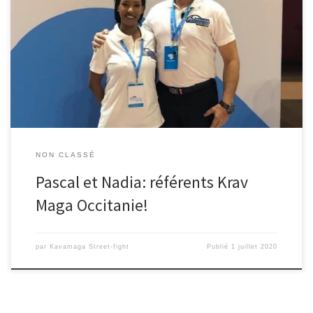
Après les élections FFKDA nous avons été élu à la commission
départementale de la ligue Pascal Malaret et Nadia Malaret
référent des clubs Krav Maga Occitanie merci de nous faire
confiance en espérant vous satisfaire sur les 4 années à venir.
NON CLASSÉ
Pascal et Nadia: référents Krav
Maga Occitanie!
par
Kavamaga Street-fight
Publié
1 juillet 2020