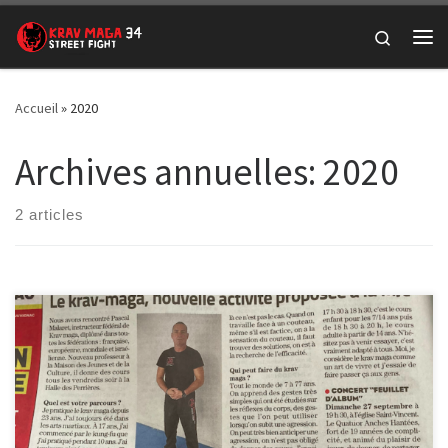
Passer au contenu
Search
Me
Accueil
»
2020
Archives annuelles:
2020
2 articles