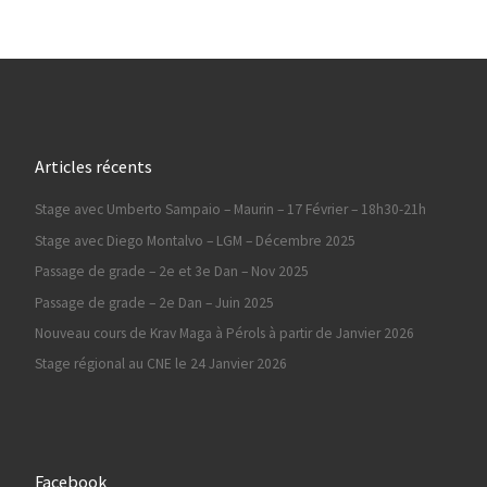
Articles récents
Stage avec Umberto Sampaio – Maurin – 17 Février – 18h30-21h
Stage avec Diego Montalvo – LGM – Décembre 2025
Passage de grade – 2e et 3e Dan – Nov 2025
Passage de grade – 2e Dan – Juin 2025
Nouveau cours de Krav Maga à Pérols à partir de Janvier 2026
Stage régional au CNE le 24 Janvier 2026
Facebook