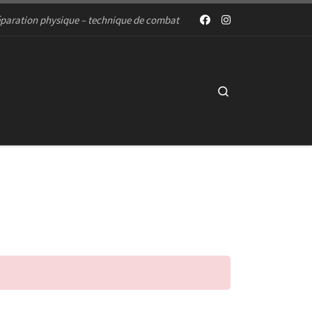
paration physique – technique de combat
Search