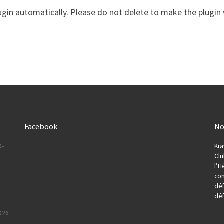
gin automatically. Please do not delete to make the plugin 
Facebook
No
0-
Kra
Clu
l’H
con
déf
dé
2026