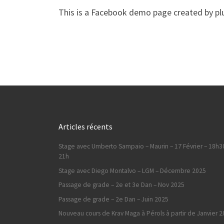
This is a Facebook demo page created by plu
Articles récents
Stage avec Umberto Sampaio – Maurin – 17 Février – 18h3
21h
Stage avec Diego Montalvo – LGM – Décembre 2025
Passage de grade – 2e et 3e Dan – Nov 2025
Passage de grade – 2e Dan – Juin 2025
Nouveau cours de Krav Maga à Pérols à partir de Janvier 