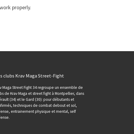
work properly.
s clubs Krav Maga Street-Fight
v Maga Street Fight 34 regroupe un ensemble de
bs de Krav Maga et street fight à Montpellier, dans
érault (34) et le Gard (30): pour débutants et
firmés, techniques de combat debout et sol,
ense, entrainement physique et mental, self
fense.