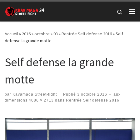
Passer au contenu
Search
Me
Accueil
»
2016
»
octobre
»
03
»
Rentrée Self defense 2016
»
Self
defense la grande motte
Self defense la grande
motte
par
Kavamaga Street-fight
|
Publié
3 octobre 2016
-
aux
dimensions
4086 × 2713
dans
Rentrée Self defense 2016
Navigation des images