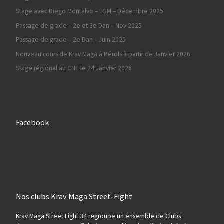
Stage avec Diego Montalvo – LGM – Décembre 2025
Passage de grade – 2e et 3e Dan – Nov 2025
Passage de grade – 2e Dan – Juin 2025
Nouveau cours de Krav Maga à Pérols à partir de Janvier 2026
Stage régional au CNE le 24 Janvier 2026
Facebook
Nos clubs Krav Maga Street-Fight
Krav Maga Street Fight 34 regroupe un ensemble de Clubs