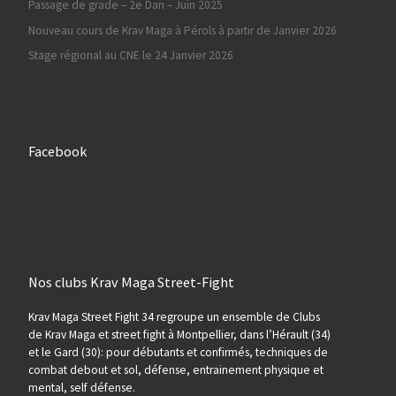
Passage de grade – 2e Dan – Juin 2025
Nouveau cours de Krav Maga à Pérols à partir de Janvier 2026
Stage régional au CNE le 24 Janvier 2026
Facebook
Nos clubs Krav Maga Street-Fight
Krav Maga Street Fight 34 regroupe un ensemble de Clubs
de Krav Maga et street fight à Montpellier, dans l’Hérault (34)
et le Gard (30): pour débutants et confirmés, techniques de
combat debout et sol, défense, entrainement physique et
mental, self défense.