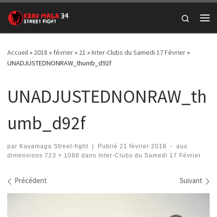
Passer au contenu
Search
Me
Accueil
»
2018
»
février
»
21
»
Inter-Clubs du Samedi 17 Février
»
UNADJUSTEDNONRAW_thumb_d92f
UNADJUSTEDNONRAW_th
umb_d92f
par
Kavamaga Street-fight
|
Publié
21 février 2018
-
aux
dimensions
723 × 1088
dans
Inter-Clubs du Samedi 17 Février
Navigation des images
Précédent
Suivant