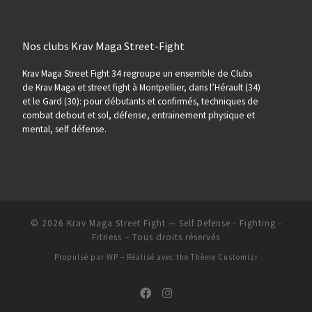
Nos clubs Krav Maga Street-Fight
Krav Maga Street Fight 34 regroupe un ensemble de Clubs
de Krav Maga et street fight à Montpellier, dans l’Hérault (34)
et le Gard (30): pour débutants et confirmés, techniques de
combat debout et sol, défense, entrainement physique et
mental, self défense.
© 2026
Krav Maga Street Fight — Self Defense - Fighting -
Fitness
– Tous droits réservés
Propulsé par
WP
– Réalisé avec the
Thème Customizr