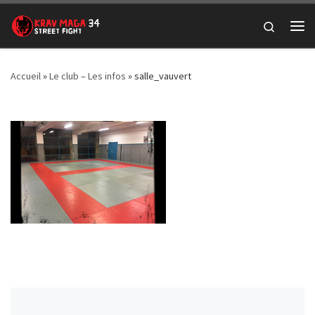
Passer au contenu
Search
Me
Accueil
»
Le club – Les infos
»
salle_vauvert