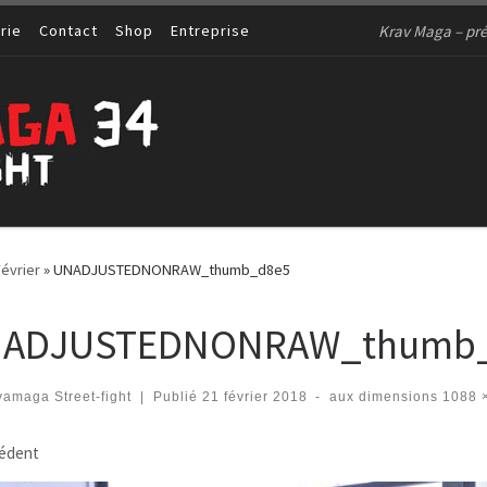
Krav Maga – pré
rie
Contact
Shop
Entreprise
Février
»
UNADJUSTEDNONRAW_thumb_d8e5
ADJUSTEDNONRAW_thumb
amaga Street-fight
|
Publié
21 février 2018
-
aux dimensions
1088 
igation des images
édent