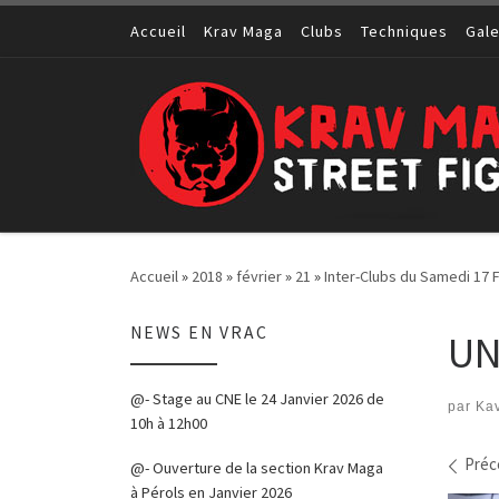
Passer au contenu
Accueil
Krav Maga
Clubs
Techniques
Gale
Accueil
»
2018
»
février
»
21
»
Inter-Clubs du Samedi 17 
NEWS EN VRAC
UN
@- Stage au CNE le 24 Janvier 2026 de
par
Kav
10h à 12h00
Nav
Préc
@- Ouverture de la section Krav Maga
à Pérols en Janvier 2026