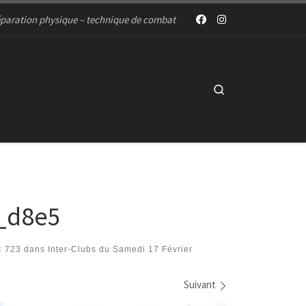
paration physique – technique de combat
Search
_d8e5
× 723
dans
Inter-Clubs du Samedi 17 Février
Suivant