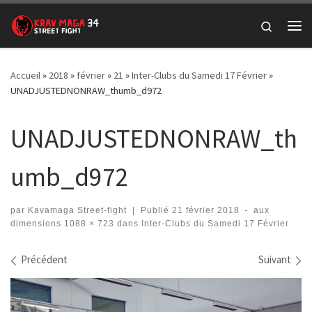
Passer au contenu
Search
Me
Accueil
»
2018
»
février
»
21
»
Inter-Clubs du Samedi 17 Février
»
UNADJUSTEDNONRAW_thumb_d972
UNADJUSTEDNONRAW_th
umb_d972
par
Kavamaga Street-fight
|
Publié
21 février 2018
-
aux
dimensions
1088 × 723
dans
Inter-Clubs du Samedi 17 Février
Navigation des images
Précédent
Suivant