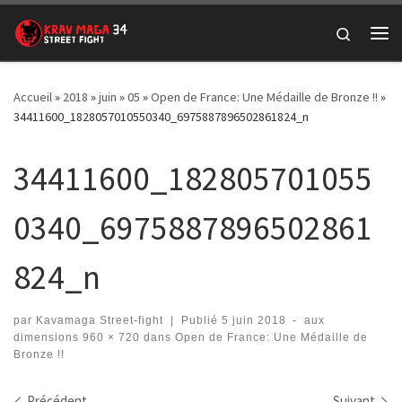
Passer au contenu
Search
Me
Accueil
»
2018
»
juin
»
05
»
Open de France: Une Médaille de Bronze !!
»
34411600_1828057010550340_6975887896502861824_n
34411600_182805701055
0340_6975887896502861
824_n
par
Kavamaga Street-fight
|
Publié
5 juin 2018
-
aux
dimensions
960 × 720
dans
Open de France: Une Médaille de
Bronze !!
Précédent
Suivant