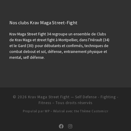
Nos clubs Krav Maga Street-Fight
Krav Maga Street Fight 34 regroupe un ensemble de Clubs
de Krav Maga et street fight à Montpellier, dans l’Hérault (34)
et le Gard (30): pour débutants et confirmés, techniques de
combat debout et sol, défense, entrainement physique et
mental, self défense.
© 2026
Krav Maga Street Fight — Self Defense - Fighting -
Fitness
– Tous droits réservés
Propulsé par
WP
– Réalisé avec the
Thème Customizr